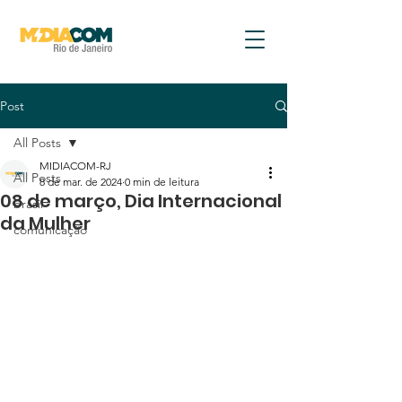
Post
All Posts
MIDIACOM-RJ
All Posts
8 de mar. de 2024
0 min de leitura
08 de março, Dia Internacional
brasil
da Mulher
comunicação