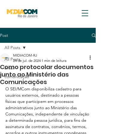
Post
All Posts
MIDIACOM-RJ
All Posts
24 de jul. de 2024
1 min de leitura
Como protocolar documentos
brasil
junto ao Ministério das
comunicação
Comunicações
O SEI/MCom disponibiliza cadastro para 
usuários externos, destinado a pessoas 
físicas que participem em processos 
administrativos junto ao Ministério das 
Comunicações, independente de vinculação 
a determinada pessoa jurídica, para fins de 
assinatura de contratos, convênios, termos, 
acordos e outros instrumentos congêneres 