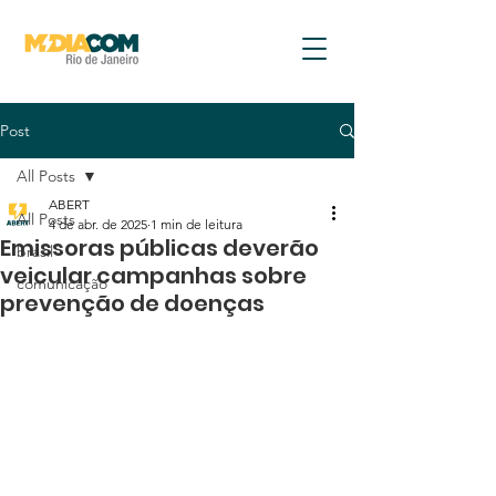
Post
All Posts
ABERT
All Posts
4 de abr. de 2025
1 min de leitura
Emissoras públicas deverão
brasil
veicular campanhas sobre
comunicação
prevenção de doenças