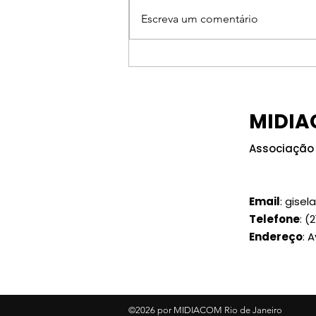
Escreva um comentário
Encontro do MIDIACOM-
RJ reunirá
representantes da
MIDIA
radiodifusão, jornais e
revistas em Búzios (RJ)
Associação 
Email
:
gisel
Telefone
:
(2
Endereço
: 
©2026 por MIDIACOM Rio de Janeiro