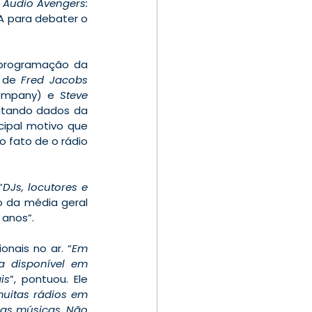
Audio Avengers: 
A para debater o 
, diretor executivo de operações e programação da 
 de 
Fred Jacobs
ompany) e 
Steve 
ntando dados da 
cipal motivo que 
o fato de o rádio 
“
DJs, locutores e 
o da média geral 
 anos”.
onais no ar. “
Em 
 disponível em 
is
”, pontuou. Ele 
uitas rádios em 
as músicas. Não 