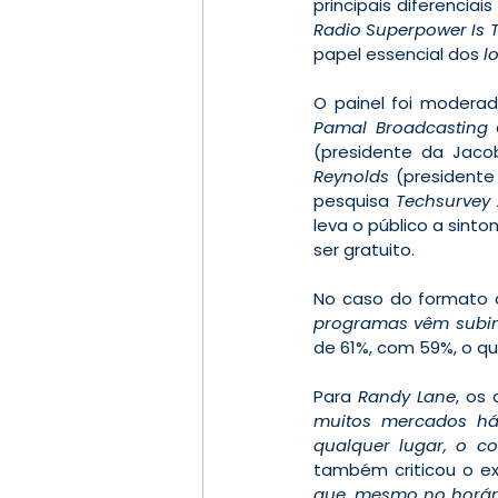
principais diferenciai
Radio Superpower Is T
papel essencial dos 
l
O painel foi moderad
Pamal Broadcasting
 
(presidente da Jaco
Reynolds
 (presidente
pesquisa 
Techsurvey
leva o público a sinto
ser gratuito.
No caso do formato c
programas vêm subi
de 61%, com 59%, o qu
Para 
Randy Lane
, os
muitos mercados há 
qualquer lugar, o c
também criticou o ex
que, mesmo no horári