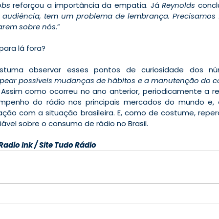
obs
 reforçou a importância da empatia. Já 
Reynolds
 conclu
audiência, tem um problema de lembrança. Precisamos fa
arem sobre nós
.”
para lá fora?
stuma observar esses pontos de curiosidade dos núm
ear possíveis mudanças de hábitos e a manutenção do c
. Assim como ocorreu no ano anterior, periodicamente a re
empenho do rádio nos principais mercados do mundo e, é
ão com a situação brasileira. E, como de costume, repe
ável sobre o consumo de rádio no Brasil.
dio Ink / Site Tudo Rádio