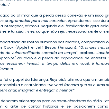
utor
.”
nfático ao afirmar que a perda dessa conexão é um risco gr
s programados para nos conectar
. Aprendemos isso dura
 interação”, afirmou. Segundo ele, familiaridade gera leald
lhes é familiar, mesmo que não seja necessariamente o me
a importância de rostos humanos nas marcas, comparando
im Cook (Apple) e Jeff Bezos (Amazon). “
Grandes marca
ado de vulnerabilidade somada ao tempo
”, explicou. 
Jacob
yptonite" do rádio é a perda da capacidade de entreter. 
las escolhem investir o tempo delas em você, é fundam
levante
.”
foi o papel da liderança. 
Reynolds
 afirmou que um ambie
tencializa a criatividade. “
Se você faz com que os outros s
odem criar, imaginar e entregar o melhor
.”
as deixaram orientações para os 
comunicadores
 do rádio. 
La
nem a arte de contar histórias e se posicionem como