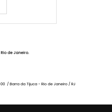
daval em Ribeirão
to causa transtornos
missoras de rádio; o
IACOM-RJ manifesta
idariedade
Rio de Janeiro.
-100 /
Barra da Tijuca - Rio de Janeiro / RJ