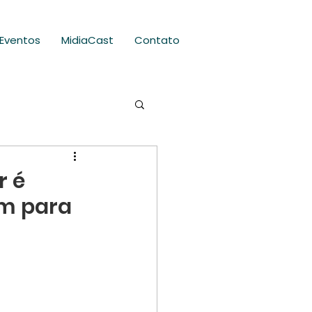
Eventos
MidiaCast
Contato
r é
am para