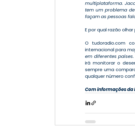
multiplataforma
. 
Jac
tem um problema de 
façam as pessoas fal
E por qual razão olhar 
O 
tudoradio.com
 co
internacional para 
map
em diferentes países
irá monitorar o des
sempre uma comparaç
qualquer número confi
Com informações da Ra