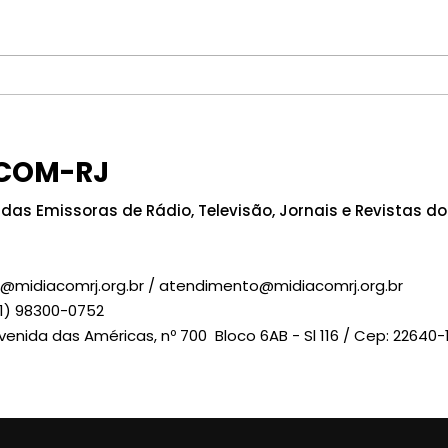
TRE-RJ reitera a
Ven
proibição do uso de
Pre
celular na cabine de
às e
COM-RJ
votação
MID
sol
das Emissoras de Rádio, Televisão, Jornais e Revistas do 
a@midiacomrj.org.br
/
atendimento@midiacomrj.org.br
1) 98300-0752
Avenida das Américas, nº 700 Bloco 6AB - Sl 116 / Cep: 22640