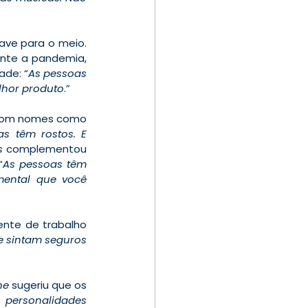
ave para o meio. 
nte a pandemia, 
ade: “
As pessoas 
lhor produto
.”
 com nomes como 
s têm rostos. E 
s
 complementou 
“
As pessoas têm 
ental que você 
nte de trabalho 
e sintam seguros 
ne
 sugeriu que os 
 
personalidades 