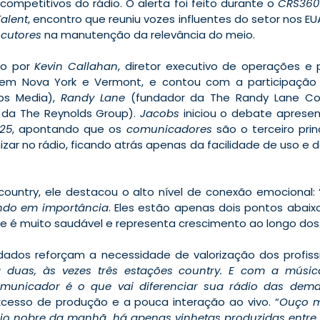
s competitivos do rádio. O alerta foi feito durante o 
CRS360 
alent
, encontro que reuniu vozes influentes do setor nos EU
ocutores
 na manutenção da relevância do meio.
o por 
Kevin Callahan
em Nova York e Vermont, e contou com a participação
bs Media), 
Randy Lane
 (fundador da The Randy Lane C
 da The Reynolds Group). 
Jacobs
 iniciou o debate aprese
 25
, apontando que os 
comunicadores
 são o terceiro prin
nizar no rádio, ficando atrás apenas da facilidade de uso e d
ountry, ele destacou o alto nível de conexão emocional: 
ndo em importância
. Eles estão apenas dois pontos abaix
e é muito saudável e representa crescimento ao longo dos
 dados reforçam a necessidade de valorização dos profissi
duas, às vezes três estações country. E com a música
omunicador é o que vai diferenciar sua rádio das dema
cesso de produção e a pouca interação ao vivo. “
Ouço m
o nobre da manhã, há apenas vinhetas produzidas entre 