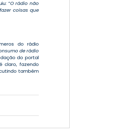
iu: “
O rádio não 
zer coisas que 
eros do rádio 
onsumo de rádio 
dação do portal 
 claro, fazendo 
rcutindo também 