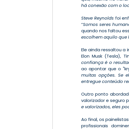
há conexão com o loc
Steve Reynolds
 foi e
“
Somos seres humano
quando nos faltou essa
escolhem aquilo que 
Ele ainda ressaltou 
Elon Musk (Tesla), T
confiança é o result
ao apontar que o "kr
muitas opções. Se e
entregue conteúdo re
Outro ponto abordado 
valorizador e seguro po
e valorizados, eles p
Ao final, os painelist
profissionais domi