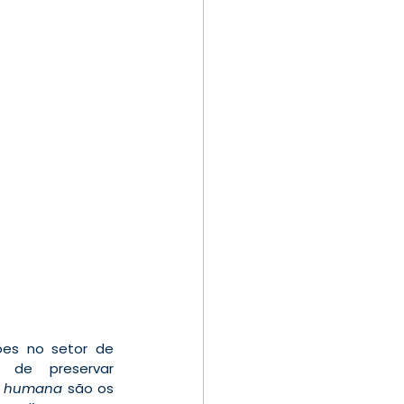
es no setor de 
radiodifusão, especialistas em programação reforçam a importância de preservar 
ão humana
 são os 