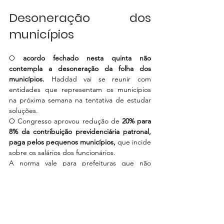
Desoneração dos 
municípios
O 
acordo fechado nesta quinta não 
contempla a desoneração da folha dos 
municípios.
 Haddad vai se reunir com 
entidades que representam os municípios 
na próxima semana na tentativa de estudar 
soluções.
O Congresso aprovou redução de 
20% para 
8% da contribuição previdenciária patronal, 
paga pelos pequenos municípios,
 que incide 
sobre os salários dos funcionários.
A norma vale para prefeituras que não 
recebem a cota reserva do Fundo de 
Participação dos Municípios (FPM) e atinge 
mais de 3 mil municípios.
Desoneração do 13º