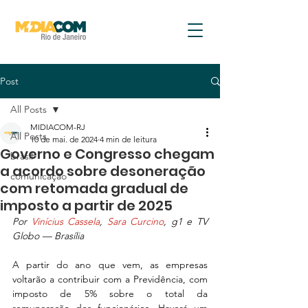
Post
All Posts
MIDIACOM-RJ
All Posts
10 de mai. de 2024
4 min de leitura
Governo e Congresso chegam
brasil
a acordo sobre desoneração
comunicação
com retomada gradual de
imposto a partir de 2025
Por 
Vinícius Cassela
, 
Sara Curcino
, g1 e TV 
Globo — Brasília
A partir do ano que vem, as empresas 
voltarão a contribuir com a Previdência, com 
imposto de 5% sobre o total da 