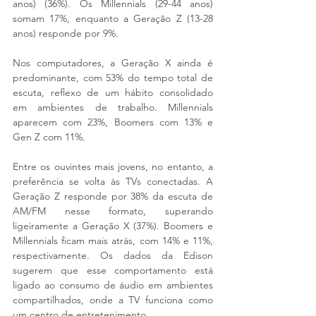
anos) (36%). Os Millennials (29-44 anos) 
somam 17%, enquanto a Geração Z (13-28 
anos) responde por 9%.
Nos computadores, a Geração X ainda é 
predominante, com 53% do tempo total de 
escuta, reflexo de um hábito consolidado 
em ambientes de trabalho. Millennials 
aparecem com 23%, Boomers com 13% e 
Gen Z com 11%.
Entre os ouvintes mais jovens, no entanto, a 
preferência se volta às TVs conectadas. A 
Geração Z responde por 38% da escuta de 
AM/FM nesse formato, superando 
ligeiramente a Geração X (37%). Boomers e 
Millennials ficam mais atrás, com 14% e 11%, 
respectivamente. Os dados da Edison 
sugerem que esse comportamento está 
ligado ao consumo de áudio em ambientes 
compartilhados, onde a TV funciona como 
um centro de entretenimento.