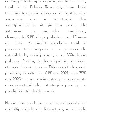
ao longo do tempo. A pesquisa Infinite Dial, 
também da Edison Research, é um bom 
termômetro dessa dinâmica e mostra, sem 
surpresas, que a penetração dos 
smartphones já atingiu um ponto de 
saturação no mercado americano, 
alcançando 91% da população com 12 anos 
ou mais. As smart speakers também 
parecem ter chegado a um patamar de 
estabilidade, com presença em 35% desse 
público. Porém, o dado que mais chama 
atenção é o avanço das TVs conectadas, cuja 
penetração saltou de 61% em 2021 para 75% 
em 2025 – um crescimento que representa 
uma oportunidade estratégica para quem 
produz conteúdo de áudio.
Nesse cenário de transformação tecnológica 
e multiplicidade de dispositivos, a forma de 
ouvir rádio está se diversificando, tornando-
se cada vez mais integrada aos ecossistemas 
digitais das casas e dos dispositivos móveis. 