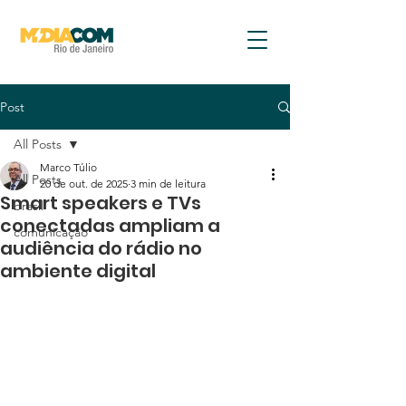
Post
All Posts
Marco Túlio
All Posts
20 de out. de 2025
3 min de leitura
Smart speakers e TVs
brasil
conectadas ampliam a
comunicação
audiência do rádio no
ambiente digital