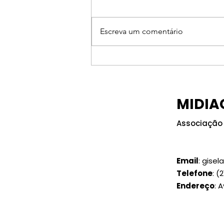
Escreva um comentário
Encontro do MIDIACOM-
RJ reunirá
representantes da
MIDIA
radiodifusão, jornais e
revistas em Búzios (RJ)
Associação 
Email
:
gisel
Telefone
:
(2
Endereço
: 