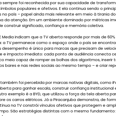
ira sempre foi reconhecida por sua capacidade de transfor
mbolos populares e afetivos. E ela continua sendo o princip
no país – papel ainda mais relevante em meio à tirania do 
 da atenção. Em um ambiente dominado por métricas imed
 construir significado, confiança e memória coletiva.
E Media indicam que a TV aberta responde por mais de 60
eja: a TV permanece como o espaço onde o país se encontra
 desempenho é único para marcas que precisam de veloci
de e impacto imediato: cada ponto de audiência conecta ce
ico meio capaz de romper as bolhas dos algoritmos, inserir 
nos bares e nas redes sociais ao mesmo tempo – e criar re
 também foi percebida por marcas nativas digitais, como iF
erta para ganhar escala, construir confiança institucional e
o exemplo é a BYD, que utilizou a força da tela aberta pa
bre os carros elétricos. Já a Piracanjuba demonstra, de form
nua na TV constrói vínculos afetivos que protegem e ampl
mpo. São estratégias distintas com o mesmo fundamento: 