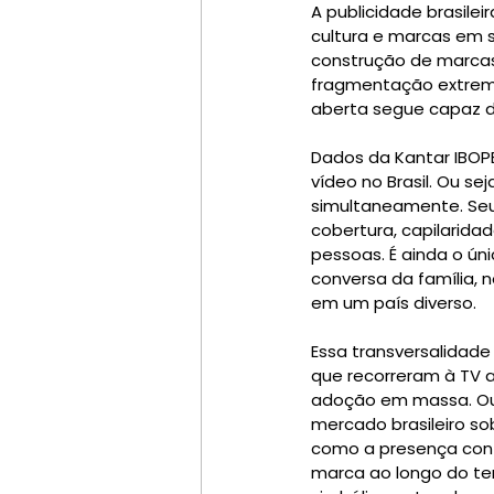
A publicidade brasile
cultura e marcas em sí
construção de marcas 
fragmentação extrema
aberta segue capaz de
Dados da Kantar IBOP
vídeo no Brasil. Ou s
simultaneamente. Seu
cobertura, capilarida
pessoas. É ainda o ún
conversa da família, 
em um país diverso.
Essa transversalidade
que recorreram à TV ab
adoção em massa. Outr
mercado brasileiro so
como a presença contí
marca ao longo do te