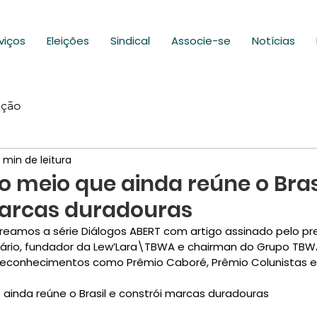
viços
Eleições
Sindical
Associe-se
Notícias
ação
 min de leitura
o meio que ainda reúne o Bras
marcas duradouras
treamos a série Diálogos ABERT com artigo assinado pelo pr
citário, fundador da Lew’Lara\TBWA e chairman do Grupo TBWA 
econhecimentos como Prêmio Caboré, Prêmio Colunistas e 
 ainda reúne o Brasil e constrói marcas duradouras