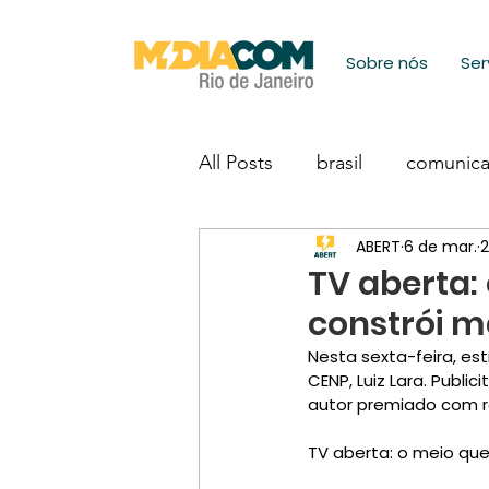
Sobre nós
Ser
All Posts
brasil
comunic
ABERT
6 de mar.
2
TV aberta: 
constrói 
Nesta sexta-feira, es
CENP, Luiz Lara. Publi
autor premiado com r
TV aberta: o meio que