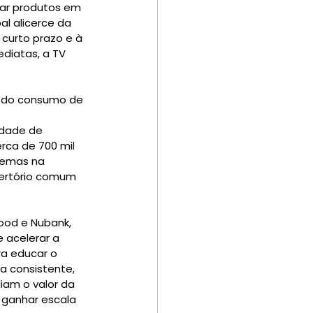
mar produtos em 
al alicerce da 
curto prazo e à 
iatas, a TV 
% do consumo de 
 
dade de 
rca de 700 mil 
temas na 
pertório comum 
ood e Nubank, 
 acelerar a 
ra educar o 
a consistente, 
iam o valor da 
ganhar escala 