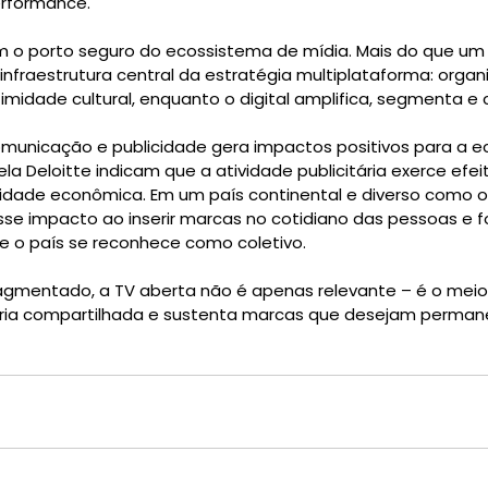
erformance.
 o porto seguro do ecossistema de mídia. Mais do que um 
a infraestrutura central da estratégia multiplataforma: organi
timidade cultural, enquanto o digital amplifica, segmenta e 
municação e publicidade gera impactos positivos para a e
a Deloitte indicam que a atividade publicitária exerce efeit
vidade econômica. Em um país continental e diverso como o B
sse impacto ao inserir marcas no cotidiano das pessoas e fo
e o país se reconhece como coletivo.
gmentado, a TV aberta não é apenas relevante – é o meio
ria compartilhada e sustenta marcas que desejam permane