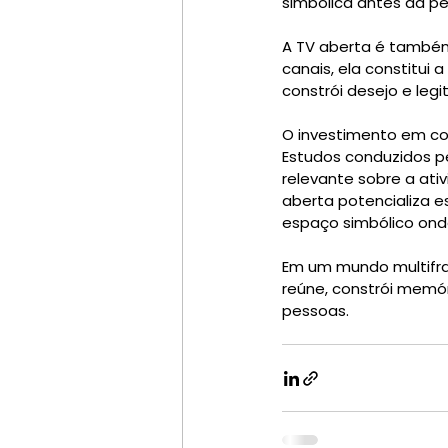
simbólica antes da p
A TV aberta é também
canais, ela constitui 
constrói desejo e legi
O investimento em co
Estudos conduzidos pel
relevante sobre a ati
aberta potencializa e
espaço simbólico ond
Em um mundo multifra
reúne, constrói memó
pessoas.