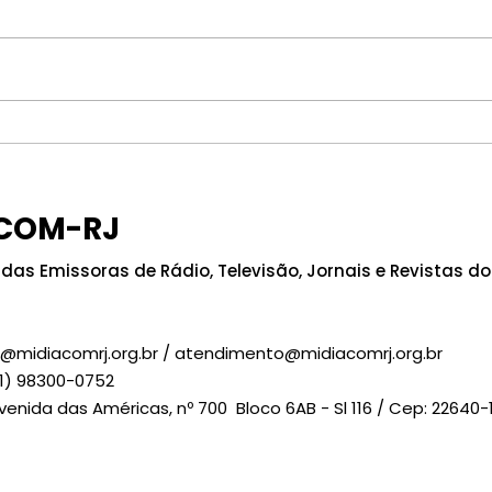
TRE-RJ reitera a
Ven
proibição do uso de
Pre
celular na cabine de
às e
COM-RJ
votação
MID
sol
das Emissoras de Rádio, Televisão, Jornais e Revistas do 
a@midiacomrj.org.br
/
atendimento@midiacomrj.org.br
1) 98300-0752
Avenida das Américas, nº 700 Bloco 6AB - Sl 116 / Cep: 22640