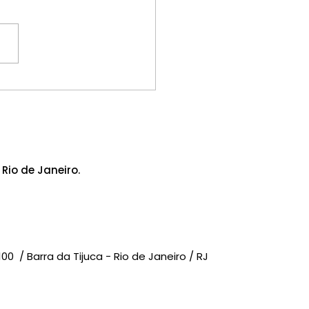
daval em Ribeirão
to causa transtornos
missoras de rádio; o
IACOM-RJ manifesta
idariedade
Rio de Janeiro.
-100 /
Barra da Tijuca - Rio de Janeiro / RJ