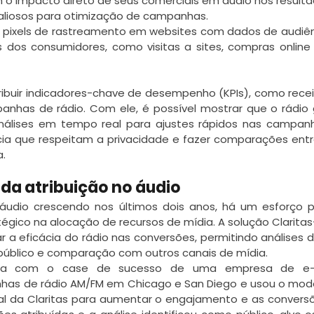
 o impacto direto de seus comerciais em áudio nos resulta
valiosos para otimização de campanhas.
 pixels de rastreamento em websites com dados de audiên
 dos consumidores, como visitas a sites, compras online
ibuir indicadores-chave de desempenho (KPIs), como recei
nhas de rádio. Com ele, é possível mostrar que o rádio 
análises em tempo real para ajustes rápidos nas campanhas
ia que respeitam a privacidade e fazer comparações entre
.
da atribuição no áudio
dio crescendo nos últimos dois anos, há um esforço par
gico na alocação de recursos de mídia. A solução Clarita
 a eficácia do rádio nas conversões, permitindo análises
 público e comparação com outros canais de mídia.
ica com o case de sucesso de uma empresa de e-
s de rádio AM/FM em Chicago e San Diego e usou o model
icial da Claritas para aumentar o engajamento e as conver