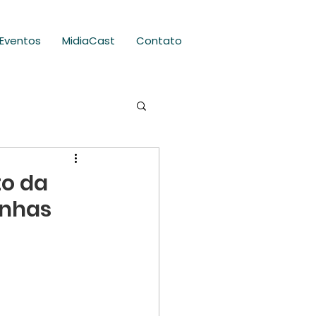
Eventos
MidiaCast
Contato
to da
anhas