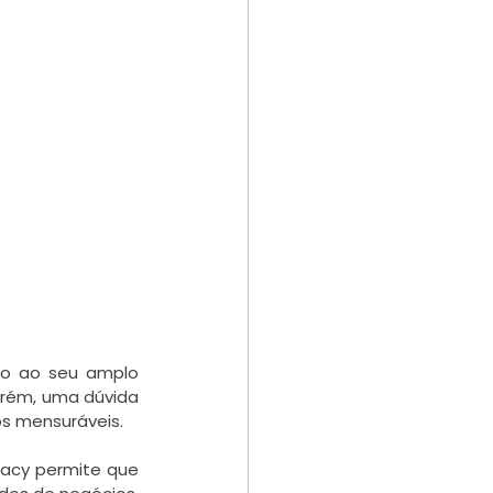
do ao seu amplo 
orém, uma dúvida 
os mensuráveis.
dacy permite que 