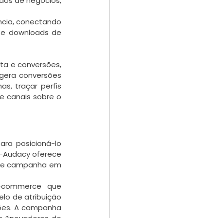
dos de negócios, 
cia, conectando 
 e downloads de 
ta e conversões, 
gera conversões 
, traçar perfis 
 canais sobre o 
a posicioná-lo 
s-Audacy oferece 
 de campanha em 
commerce que 
o de atribuição 
sões. A campanha 