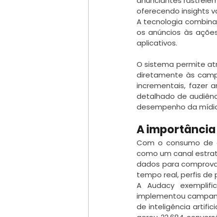
anunciantes rastreiem
oferecendo insights 
A tecnologia combina
os anúncios às ações
aplicativos.
O sistema permite atr
diretamente às campa
incrementais, fazer 
detalhado de audiênc
desempenho da mídia
A importância 
Com o consumo de áu
como um canal estraté
dados para comprovar
tempo real, perfis de
A Audacy exemplif
implementou campanha
de inteligência artif