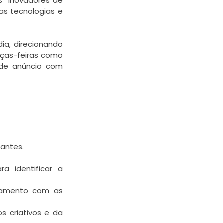
s “inovadores de 
as tecnologias e 
a, direcionando 
rças-feiras como 
de anúncio com 
iantes.
a identificar a 
eamento com as 
 criativos e da 