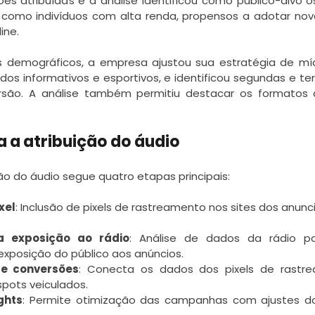
es atribuídas e a análise identificou como público-alvo o
s como indivíduos com alta renda, propensos a adotar nov
ine.
demográficos, a empresa ajustou sua estratégia de mídi
os informativos e esportivos, e identificou segundas e te
rsão. A análise também permitiu destacar os formatos 
 a atribuição do áudio
ão do áudio segue quatro etapas principais:
xel
: Inclusão de pixels de rastreamento nos sites dos anunc
 exposição ao rádio
: Análise de dados da rádio par
exposição do público aos anúncios.
e conversões
: Conecta os dados dos pixels de rastr
pots veiculados.
ghts
: Permite otimização das campanhas com ajustes dos