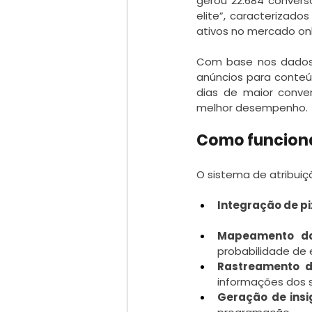
gerou 22.684 conversõ
elite”, caracterizado
ativos no mercado onl
Com base nos dados 
anúncios para conteúd
dias de maior conve
melhor desempenho.
Como funciona
O sistema de atribuiç
Integração de pi
Mapeamento da
probabilidade de 
Rastreamento d
informações dos s
Geração de insi