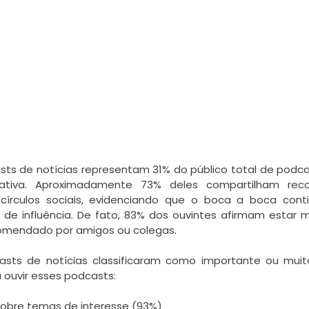
ts de notícias representam 31% do público total de podca
ativa. Aproximadamente 73% deles compartilham rec
írculos sociais, evidenciando que o boca a boca cont
de influência. De fato, 83% dos ouvintes afirmam estar m
omendado por amigos ou colegas.
asts de notícias classificaram como importante ou muit
 ouvir esses podcasts:
sobre temas de interesse (93%)