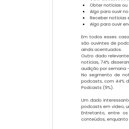
Obter notícias ou 
Algo para ouvir n
Receber notícias
Algo para ouvir e
Em todos esses caso
são ouvintes de podca
ainda acentuados.
Outro dado relevante
notícias, 74% disse
audição por semana –
No segmento de notí
podcasts, com 44% da
Podcasts (9%).
Um dado interessant
podcasts em vídeo, um
Entretanto, entre 
conteúdos, enquanto 