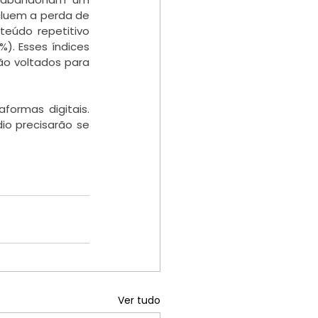
cluem a perda de 
eúdo repetitivo 
). Esses índices 
o voltados para 
formas digitais. 
o precisarão se 
Ver tudo