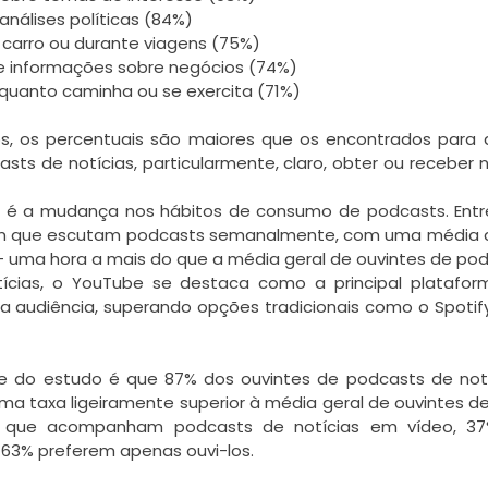
análises políticas (84%)
o carro ou durante viagens (75%)
 e informações sobre negócios (74%)
nquanto caminha ou se exercita (71%)
s, os percentuais são maiores que os encontrados para 
sts de notícias, particularmente, claro, obter ou receber n
 é a mudança nos hábitos de consumo de podcasts. Entre
ram que escutam podcasts semanalmente, com uma média d
 uma hora a mais do que a média geral de ouvintes de pod
cias, o YouTube se destaca como a principal plataform
 audiência, superando opções tradicionais como o Spotify 
e do estudo é que 87% dos ouvintes de podcasts de not
a taxa ligeiramente superior à média geral de ouvintes de
os que acompanham podcasts de notícias em vídeo, 37
63% preferem apenas ouvi-los.