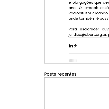
e obrigações que dev
ano. O e-book está 
Radiodifusor clicando
onde também é possív
Para esclarecer dúv
juridico@abert.org.br
Posts recentes