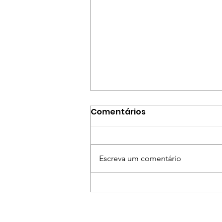
Comentários
Escreva um comentário
Encontro do MIDIACOM-
RJ reunirá
representantes da