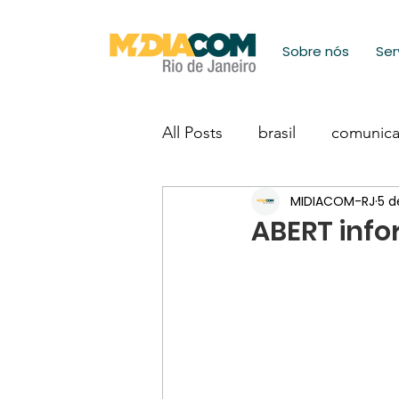
Sobre nós
Ser
All Posts
brasil
comunic
MIDIACOM-RJ
5 d
ABERT inf