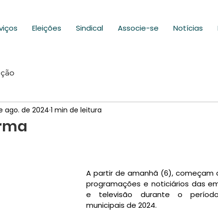
viços
Eleições
Sindical
Associe-se
Notícias
ação
e ago. de 2024
1 min de leitura
orma
A partir de amanhã (6), começam 
programações e noticiários das emi
e televisão durante o período
municipais de 2024.