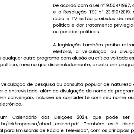
De acordo com a Lei nº 9.504/1997, art. 
e a Resolução TSE nº 23.610/2019, 
rádio e TV estão proibidas de real
política e dar tratamento privilegi
ou partidos políticos.
A legislação também proíbe retran
eleitoral, a veiculação ou divulg
ou qualquer outro programa com alusão ou crítica voltada e
 político, mesmo que dissimuladamente, exceto em programa
 veiculação de pesquisa ou consulta popular de natureza e
icar o entrevistado, além da divulgação de nome de programa
em convenção, inclusive se coincidente com seu nome ou
letrônica.
um Calendário das Eleições 2024, que pode ser a
rg.br/link/impressa/abert_calend.pdf. Também está disp
l para Emissoras de Rádio e Televisão”, com os principais po