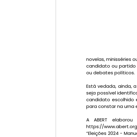
novelas, minisséries 
candidato ou partido
ou debates políticos.
Está vedada, ainda, a
seja possível identif
candidato escolhido 
para constar na urna e
A ABERT elaborou 
https://www.abert.o
“Eleições 2024 - Manua