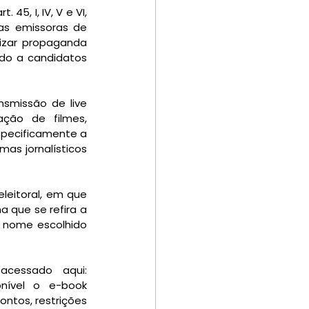
45, I, IV, V e VI, 
as emissoras de 
izar propaganda 
ado a candidatos 
smissão de live 
ação de filmes, 
specificamente a 
s jornalísticos 
leitoral, em que 
 que se refira a 
 nome escolhido 
cessado aqui: 
onível o e-book 
ntos, restrições 