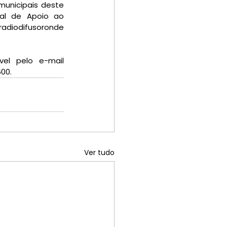
unicipais deste 
al de Apoio ao 
radiodifusoronde 
el pelo e-mail 
600.
Ver tudo