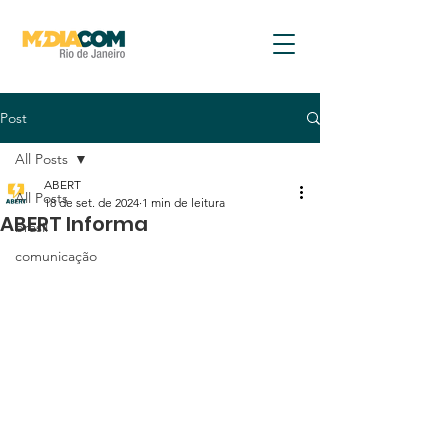
Post
All Posts
ABERT
All Posts
18 de set. de 2024
1 min de leitura
ABERT Informa
brasil
comunicação