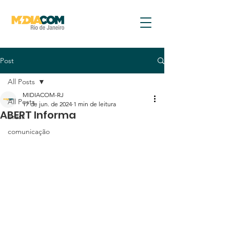
Post
All Posts
MIDIACOM-RJ
All Posts
17 de jun. de 2024
1 min de leitura
ABERT Informa
brasil
comunicação