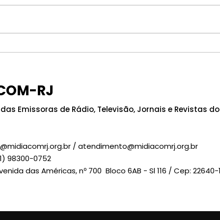
TRE-RJ reitera a
Ven
proibição do uso de
Pre
celular na cabine de
às e
COM-RJ
votação
MID
sol
das Emissoras de Rádio, Televisão, Jornais e Revistas do 
a@midiacomrj.org.br
/
atendimento@midiacomrj.org.br
1) 98300-0752
Avenida das Américas, nº 700 Bloco 6AB - Sl 116 / Cep: 22640