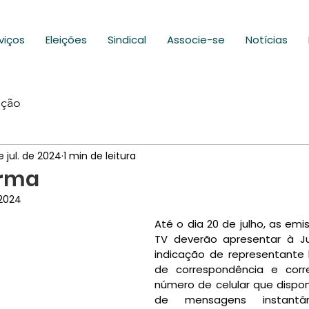
viços
Eleições
Sindical
Associe-se
Notícias
ação
de jul. de 2024
1 min de leitura
orma
 2024
Até o dia 20 de julho, as emis
TV deverão apresentar à Just
indicação de representante l
de correspondência e corre
número de celular que dispon
de mensagens instantâ