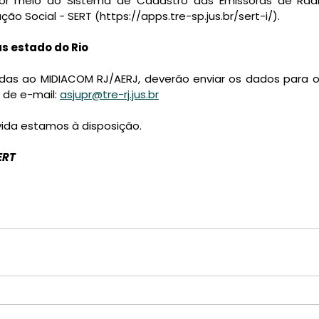
por meio do Sistema de Cadastro das Emissoras de Rádio
o Social - SERT (https://apps.tre-sp.jus.br/sert-i/).
s estado do Rio
das ao MIDIACOM RJ/AERJ, deverão enviar os dados para 
de e-mail: 
asjupr@tre-rj.jus.br
ida estamos à disposição.
ERT