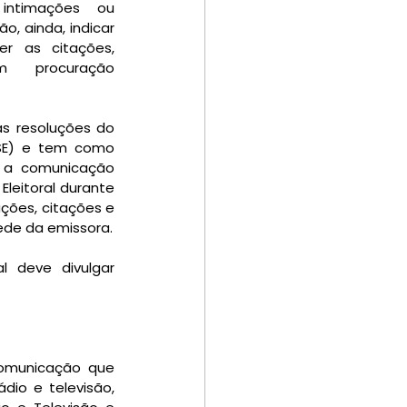
intimações ou 
, ainda, indicar 
r as citações, 
 procuração 
s resoluções do 
(TSE) e tem como 
ar a comunicação 
leitoral durante 
ções, citações e 
intimações serão consideradas válidas no momento da entrega na portaria da sede da emissora. 
l deve divulgar 
comunicação que 
dio e televisão, 