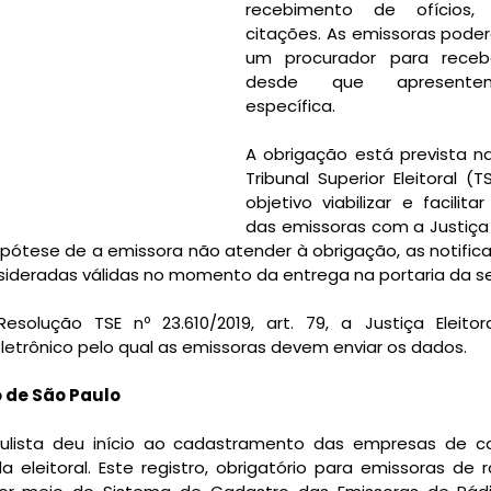
recebimento de ofícios, 
citações. As emissoras poderão
um procurador para recebe
desde que apresentem
específica.
A obrigação está prevista na
Tribunal Superior Eleitoral 
objetivo viabilizar e facilit
das emissoras com a Justiça E
hipótese de a emissora não atender à obrigação, as notifica
olução TSE nº 23.610/2019, art. 79, a Justiça Eleitora
etrônico pelo qual as emissoras devem enviar os dados.   
 de São Paulo
 paulista deu início ao cadastramento das empresas de 
leitoral. Este registro, obrigatório para emissoras de rá