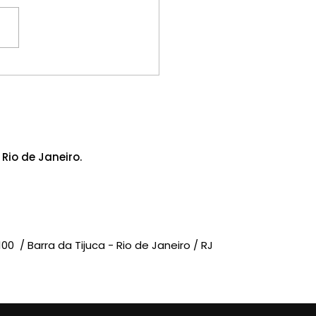
daval em Ribeirão
to causa transtornos
missoras de rádio; o
IACOM-RJ manifesta
idariedade
Rio de Janeiro.
-100 /
Barra da Tijuca - Rio de Janeiro / RJ