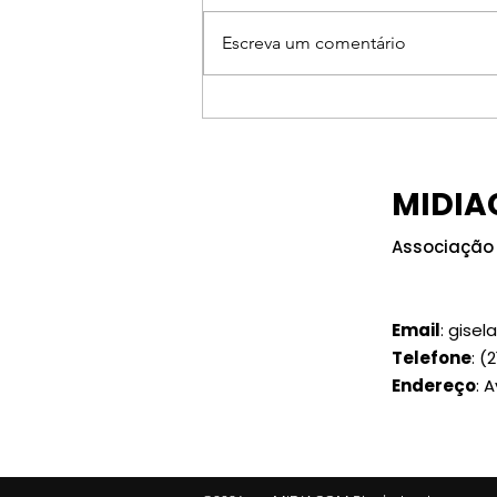
Escreva um comentário
Encontro do MIDIACOM-
RJ reunirá
representantes da
MIDIA
radiodifusão, jornais e
revistas em Búzios (RJ)
Associação 
Email
:
gisel
Telefone
:
(2
Endereço
: 